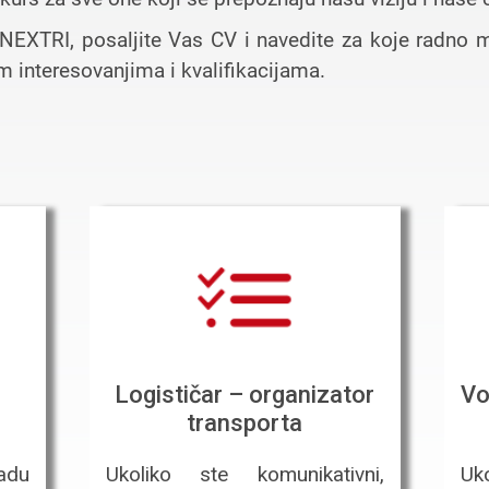
ENEXTRI, posaljite Vas CV i navedite za koje radno
m interesovanjima i kvalifikacijama.
Logističar – organizator
Vo
transporta
radu
Ukoliko ste komunikativni,
Uko