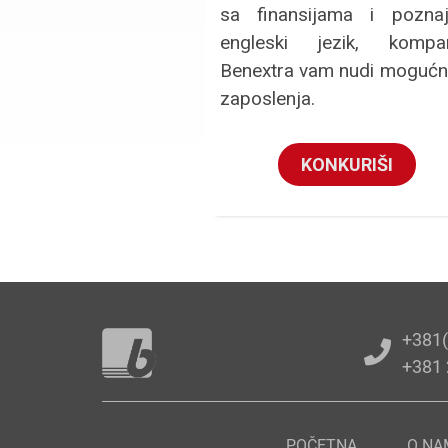
sa finansijama i poznaj
engleski jezik, kompan
Benextra vam nudi mogućn
zaposlenja.
KONKURIŠI
+381(
+381 
POČETNA
O NA