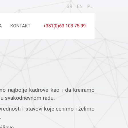
SR
EN
PL
A
KONTAKT
+381(0)63 103 75 99
mo najbolje kadrove kao i da kreiramo
m u svakodnevnom radu.
vrednosti i stavovi koje cenimo i želimo
.
iljeve.