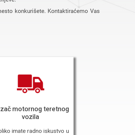
 mesto konkurišete. Kontaktiraćemo Vas
zač motornog teretnog
vozila
liko imate radno iskustvo u