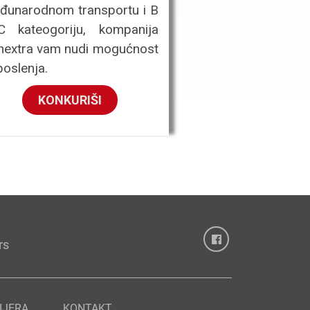
đunarodnom transportu i B
C kateogoriju, kompanija
nextra vam nudi mogućnost
oslenja.
KONKURIŠI
rs
IJERA
KONTAKT