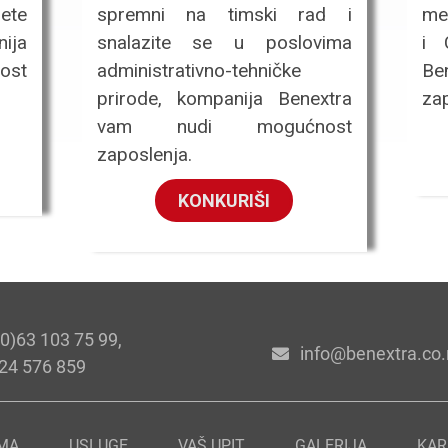
ete
spremni na timski rad i
me
ija
snalazite se u poslovima
i 
ost
administrativno-tehničke
Be
prirode, kompanija Benextra
zap
vam nudi mogućnost
zaposlenja.
KONKURIŠI
0)63 103 75 99,
info@benextra.co.
24 576 859
MA
USLUGE
VAŠ UPIT
GALERIJA
KAR