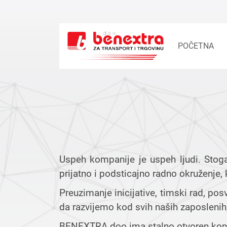
POČETNA
Uspeh kompanije je uspeh ljudi. Stog
prijatno i podsticajno radno okruženj
Preuzimanje inicijative, timski rad, po
da razvijemo kod svih naših zaposlenih
BENEXTRA doo ima stalno otvoren konkur