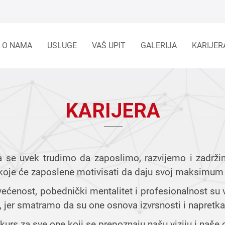
O NAMA
USLUGE
VAŠ UPIT
GALERIJA
KARIJER
KARIJERA
a se uvek trudimo da zaposlimo, razvijemo i zadrži
e, koje će zaposlene motivisati da daju svoj maksimu
svećenost, pobednički mentalitet i profesionalnost su 
, jer smatramo da su one osnova izvrsnosti i napretka
s za sve one koji se prepoznaju našu viziju i naše c