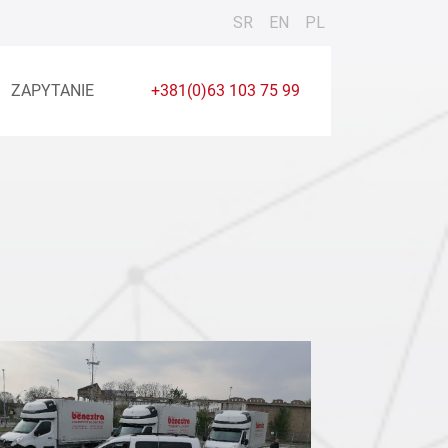
SR
EN
PL
ZAPYTANIE
+381(0)63 103 75 99