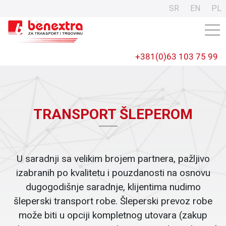
SR
EN
PL
+381(0)63 103 75 99
TRANSPORT ŠLEPEROM
U saradnji sa velikim brojem partnera, pažljivo
izabranih po kvalitetu i pouzdanosti na osnovu
dugogodišnje saradnje, klijentima nudimo
šleperski transport robe. Šleperski prevoz robe
može biti u opciji kompletnog utovara (zakup